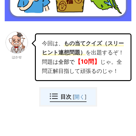
今回は、
もの当てクイズ（スリー
ヒント連想問題）
を出題するぞ！
はかせ
【10問】
問題は
全部で
じゃ。全
問正解目指して頑張るのじゃ！
目次
[
開く
]