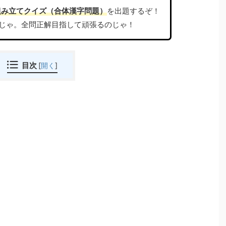
組み立てクイズ（合体漢字問題）
を出題するぞ！
じゃ。全問正解目指して頑張るのじゃ！
目次
[
開く
]