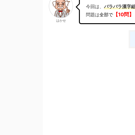
今回は、
バラバラ漢字
【10問】
問題は
全部で
はかせ