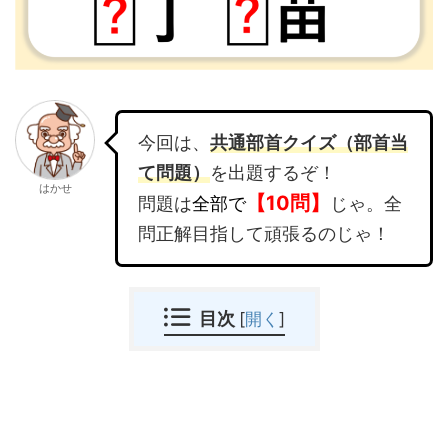
今回は、
共通部首クイズ（部首当
て問題）
を出題するぞ！
はかせ
【10問】
問題は
全部で
じゃ。全
問正解目指して頑張るのじゃ！
目次
[
開く
]