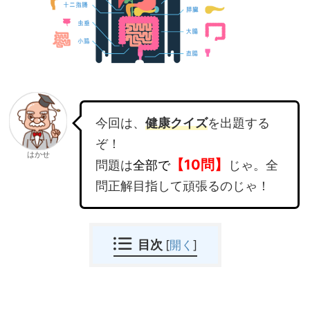
今回は、
健康クイズ
を出題する
ぞ！
はかせ
【10問】
問題は
全部で
じゃ。全
問正解目指して頑張るのじゃ！
目次
[
開く
]