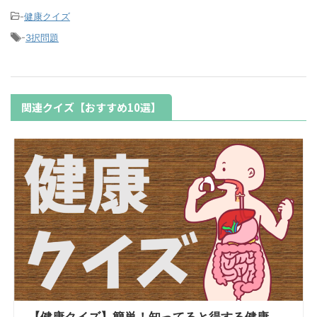
-
健康クイズ
-
3択問題
関連クイズ【おすすめ10選】
【健康クイズ】簡単！知ってると得する健康