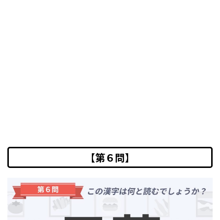
【第６問】