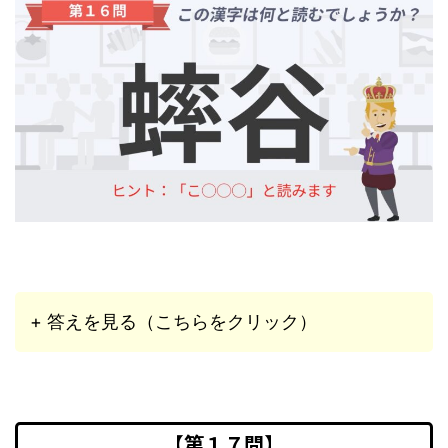
+ 答えを見る（こちらをクリック）
【第１７問】