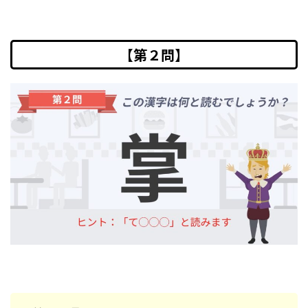
【第２問】