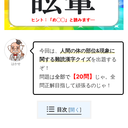
今回は、
人間の体の部位&現象に
関する難読漢字クイズ
を出題する
はかせ
ぞ！
【20問】
問題は
全部で
じゃ。全
問正解目指して頑張るのじゃ！
目次
[
開く
]