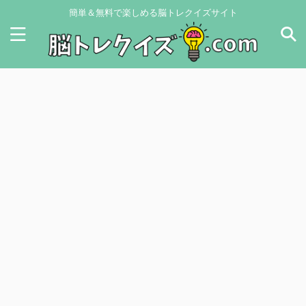
簡単＆無料で楽しめる脳トレクイズサイト