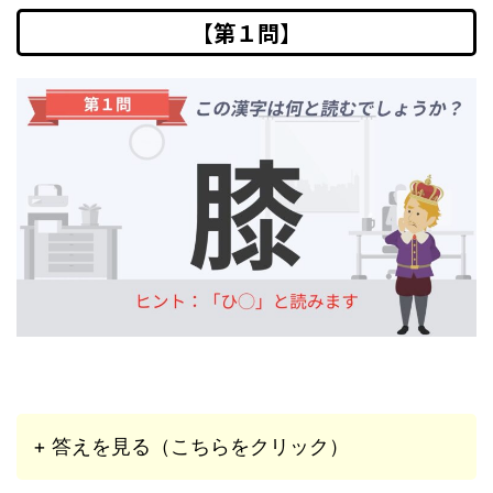
【第１問】
+ 答えを見る（こちらをクリック）