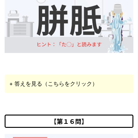
+ 答えを見る（こちらをクリック）
【第１６問】