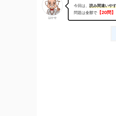
今回は、
読み間違いや
【20問】
問題は
全部で
はかせ