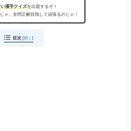
すい漢字クイズ
を出題するぞ！
じゃ。全問正解目指して頑張るのじゃ！
目次
[
開く
]