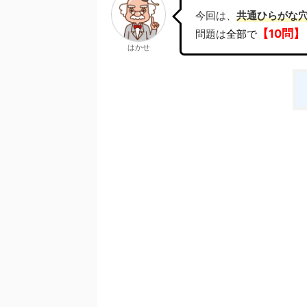
今回は、
共通ひ
らがな
【10問】
問題は
全部で
はかせ