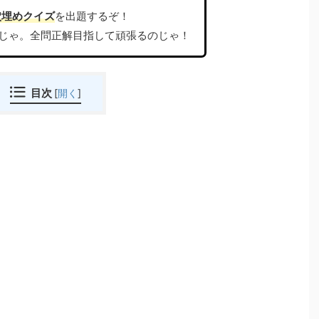
穴埋めクイズ
を出題するぞ！
じゃ。全問正解目指して頑張るのじゃ！
目次
[
開く
]