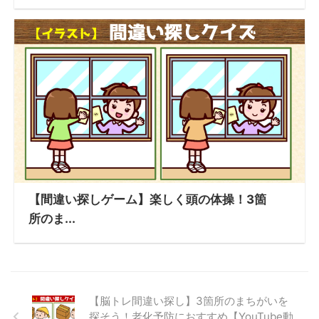
【間違い探しゲーム】楽しく頭の体操！3箇
所のま...
【脳トレ間違い探し】3箇所のまちがいを
探そう！老化予防におすすめ【YouTube動