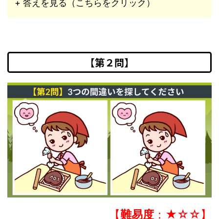
+ 答えを見る（こちらをクリック）
【第２問】
【
難易度
：★☆☆】