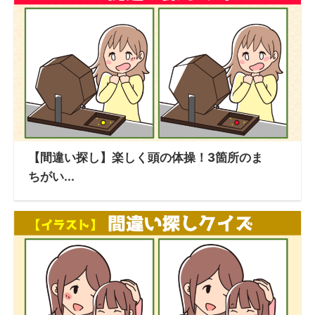
【間違い探し】楽しく頭の体操！3箇所のま
ちがい...