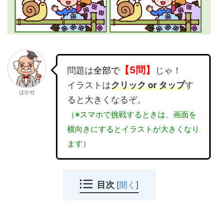
【5問】
問題は
全部で
じゃ！
イラストは
クリック or タップ
す
はかせ
ると大きくなるぞ。
（※スマホで挑戦するときは、画面を
横向きにするとイラストが大きくなり
ます）
目次
[
開く
]