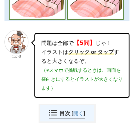
【5問】
問題は
全部で
じゃ！
イラストは
クリック or タップ
す
はかせ
ると大きくなるぞ。
（※スマホで挑戦するときは、画面を
横向きにするとイラストが大きくなり
ます）
目次
[
開く
]