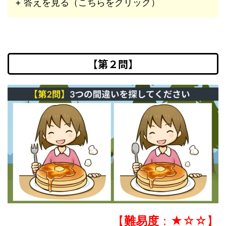
+ 答えを見る（こちらをクリック）
【第２問】
【
難易度
：★☆☆】