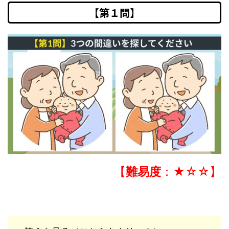
【第１問】
【
難易度
：★☆☆】