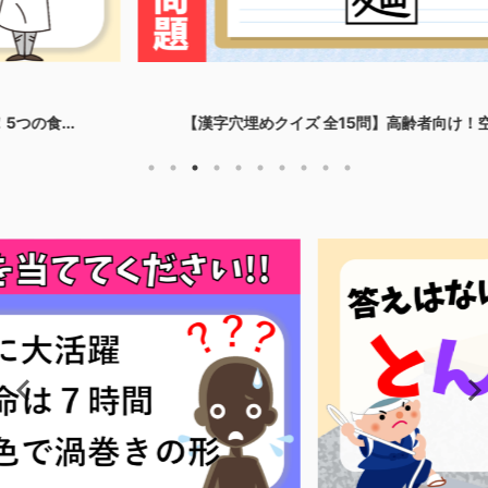
【漢字穴埋めクイズ 全15問】高齢者向け！空欄に漢字を...