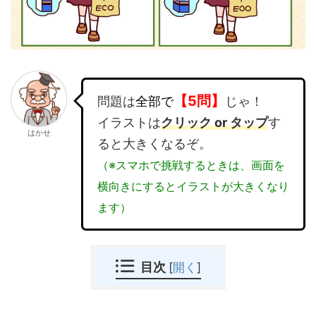
【5問】
問題は
全部で
じゃ！
イラストは
クリック or タップ
す
はかせ
ると大きくなるぞ。
（※スマホで挑戦するときは、画面を
横向きにするとイラストが大きくなり
ます）
目次
[
開く
]