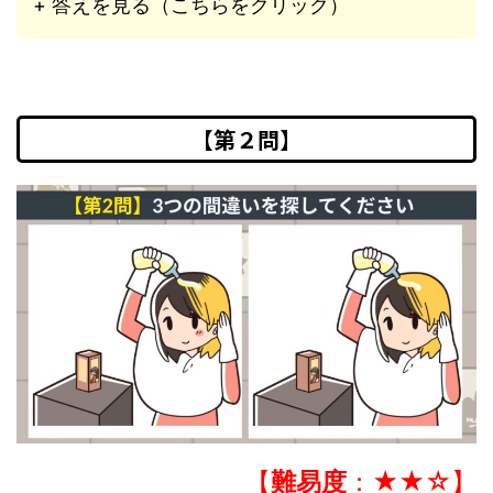
+ 答えを見る（こちらをクリック）
【第２問】
【
難易度
：★★☆】