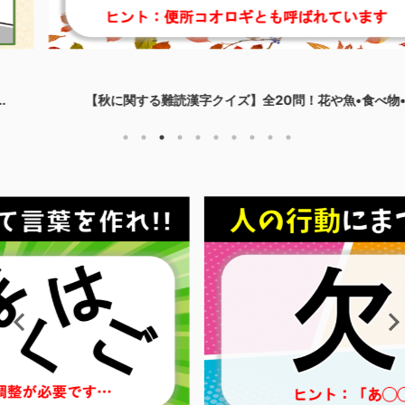
【秋に関する難読漢字クイズ】全20問！花や魚•食べ物•...