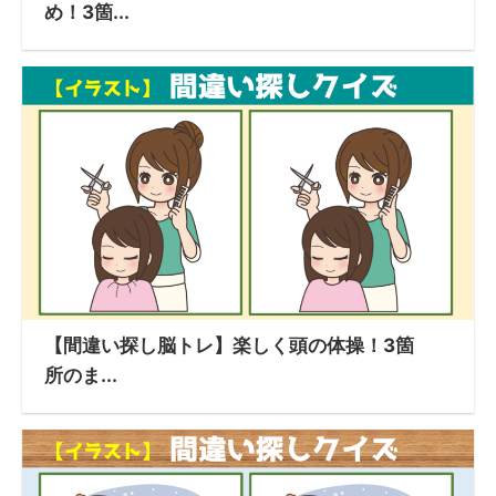
め！3箇...
【間違い探し脳トレ】楽しく頭の体操！3箇
所のま...