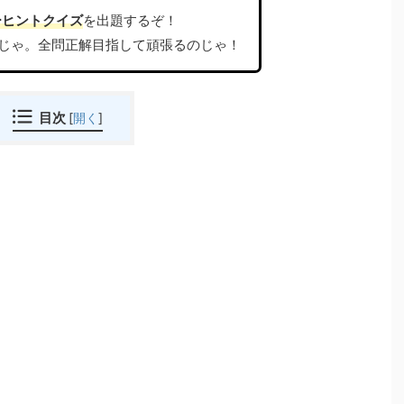
ーヒントクイズ
を出題するぞ！
じゃ。全問正解目指して頑張るのじゃ！
目次
[
開く
]