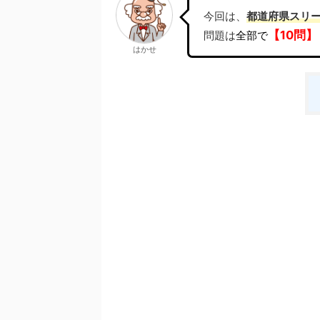
今回は、
都道府県スリ
【10問】
問題は
全部で
はかせ