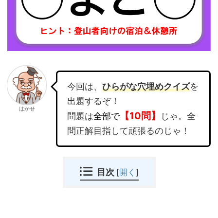
今回は、
ひらがな穴埋めクイズ
を
出題するぞ！
はかせ
【10問】
問題は
全部で
じゃ。全
問正解目指して頑張るのじゃ！
目次
[
開く
]