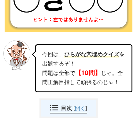
今回は、
ひらがな穴埋めクイズ
を
出題するぞ！
はかせ
【10問】
問題は
全部で
じゃ。全
問正解目指して頑張るのじゃ！
目次
[
開く
]