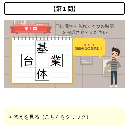
【第１問】
+ 答えを見る（こちらをクリック）