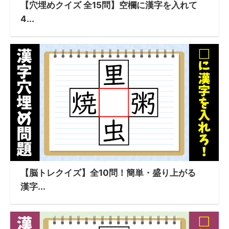
【穴埋めクイズ 全15問】空欄に漢字を入れて
4...
【脳トレクイズ】全10問！簡単・盛り上がる
漢字...