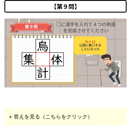
【第９問】
+ 答えを見る（こちらをクリック）