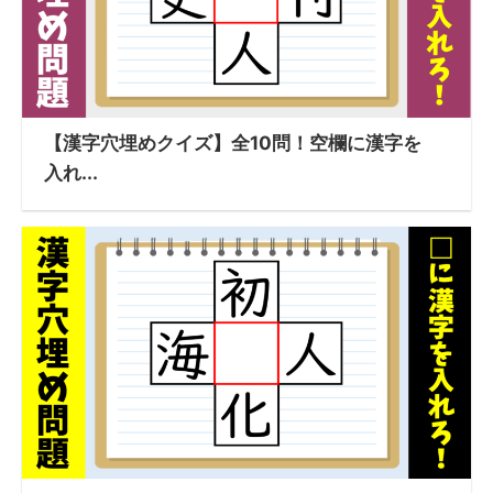
【漢字穴埋めクイズ】全10問！空欄に漢字を
入れ...