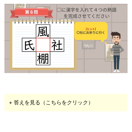
+ 答えを見る（こちらをクリック）