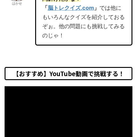
はかせ
「
脳トレクイズ.com
」
では他に
もいろんなクイズを紹介しておる
ぞぉ。他の問題にも挑戦してみる
のじゃ！
【おすすめ】YouTube動画で挑戦する！