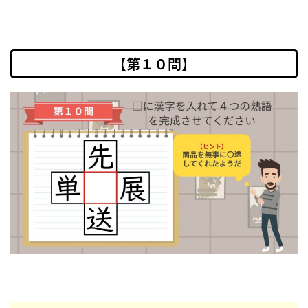
【第１０問】