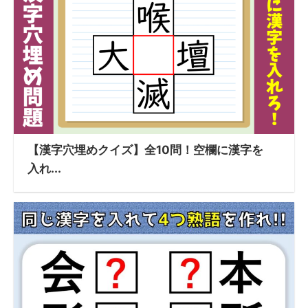
【漢字穴埋めクイズ】全10問！空欄に漢字を
入れ...