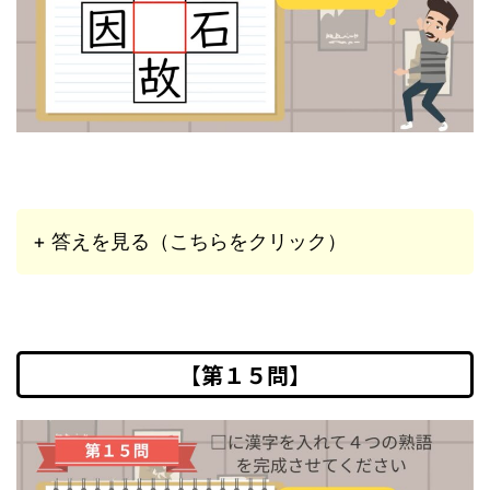
+ 答えを見る（こちらをクリック）
【第１５問】