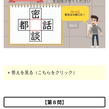
+ 答えを見る（こちらをクリック）
【第８問】