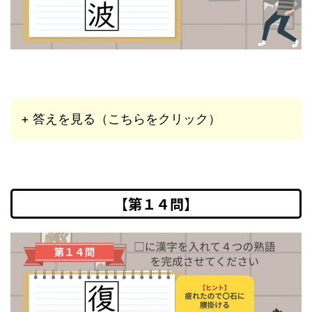
+ 答えを見る（こちらをクリック）
【第１４問】