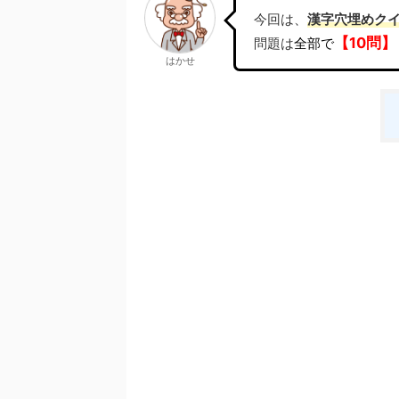
今回は、
漢字穴埋めク
【10問】
問題は
全部で
はかせ