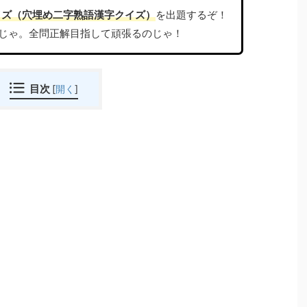
イズ（穴埋め二字熟語漢字クイズ）
を出題するぞ！
じゃ。全問正解目指して頑張るのじゃ！
目次
[
開く
]