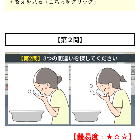
+ 答えを見る（こちらをクリック）
【第２問】
【
難易度
：★☆☆】