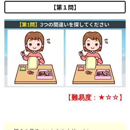
【第１問】
【
難易度
：★☆☆】