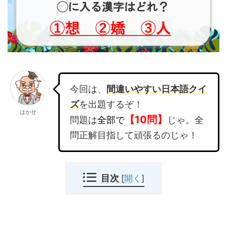
今回は、
間違いやすい日本語クイ
ズ
を出題するぞ！
はかせ
【10問】
問題は
全部で
じゃ。全
問正解目指して頑張るのじゃ！
目次
[
開く
]