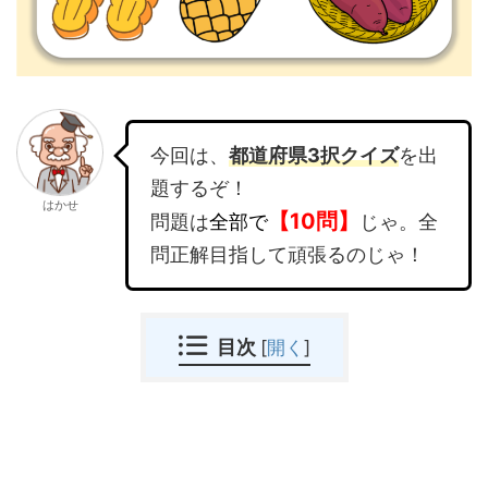
今回は、
都道府県3択クイズ
を出
題するぞ！
はかせ
【10問】
問題は
全部で
じゃ。全
問正解目指して頑張るのじゃ！
目次
[
開く
]