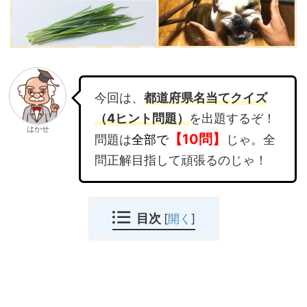
今回は、
都道府県名当てクイズ
（4ヒント問題）
を出題するぞ！
はかせ
【10問】
問題は
全部で
じゃ。全
問正解目指して頑張るのじゃ！
目次
[
開く
]