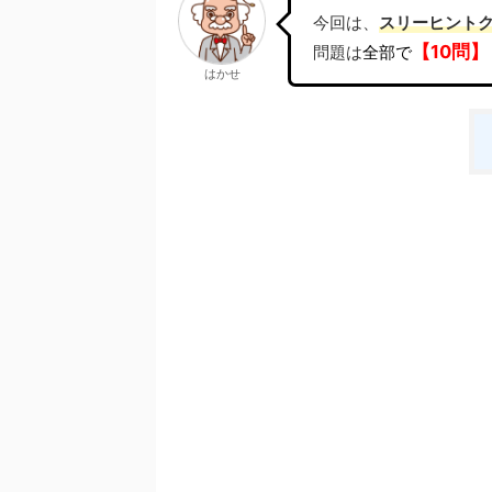
今回は、
スリーヒント
【10問】
問題は
全部で
はかせ