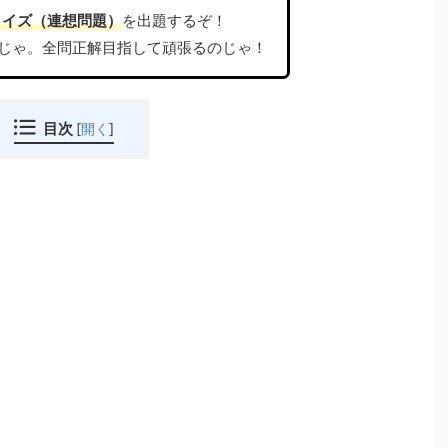
クイズ（連想問題）
を出題するぞ！
じゃ。全問正解目指して頑張るのじゃ！
目次
[
開く
]