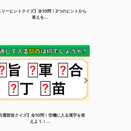
スリーヒントクイズ】全10問！3つのヒントから
【間違い探し】Y
答えを...
共通部首クイズ】全10問！空欄に入る漢字を答
【間違い探し】Y
えよう！...