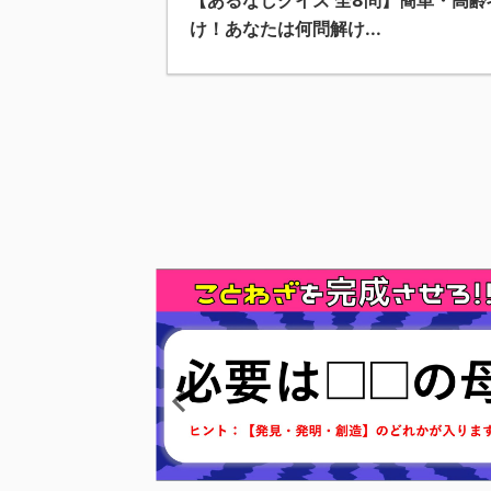
【あるなしクイズ 全8問】簡単・高齢
け！あなたは何問解け...