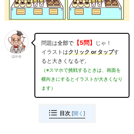
【5問】
問題は
全部で
じゃ！
イラストは
クリック or タップ
す
はかせ
ると大きくなるぞ。
（※スマホで挑戦するときは、画面を
横向きにするとイラストが大きくなり
ます）
目次
[
開く
]