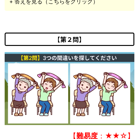
+ 答えを見る（こちらをクリック）
【第２問】
【
難易度
：★★☆】