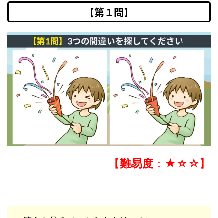
【第１問】
【
難易度
：★☆☆】