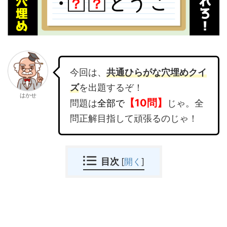
今回は、
共通ひ
らがな穴埋めクイ
ズ
を出題するぞ！
はかせ
【10問】
問題は
全部で
じゃ。全
問正解目指して頑張るのじゃ！
目次
[
開く
]