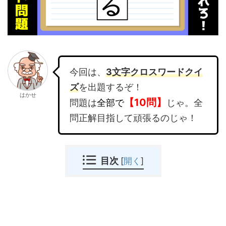
今回は、
3文字クロスワードクイ
ズ
を出題するぞ！
はかせ
【10問】
問題は
全部で
じゃ。全
問正解目指して頑張るのじゃ！
目次
[
開く
]