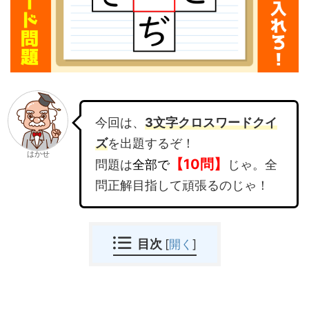
今回は、
3文字クロスワードクイ
ズ
を出題するぞ！
はかせ
【10問】
問題は
全部で
じゃ。全
問正解目指して頑張るのじゃ！
目次
[
開く
]