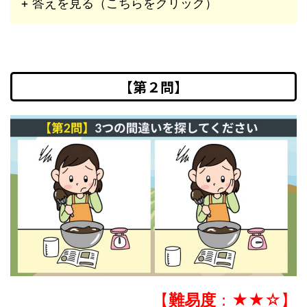
+ 答えを見る（こちらをクリック）
【第２問】
【
難易度
：★★☆】