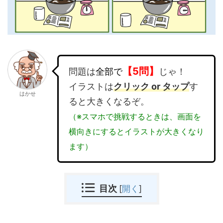
【5問】
問題は
全部で
じゃ！
イラストは
クリック or タップ
す
はかせ
ると大きくなるぞ。
（※スマホで挑戦するときは、画面を
横向きにするとイラストが大きくなり
ます）
目次
[
開く
]