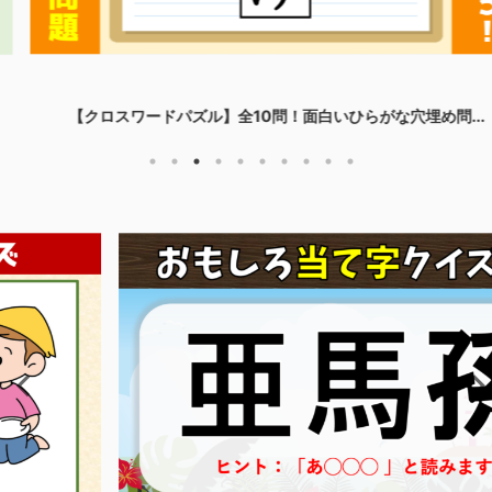
【クロスワードパズル】全10問！面白いひらがな穴埋め問...