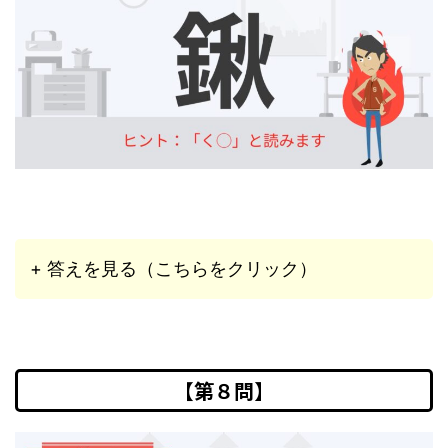
+ 答えを見る（こちらをクリック）
【第８問】