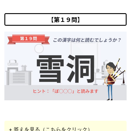
【第１９問】
+ 答えを見る（こちらをクリック）