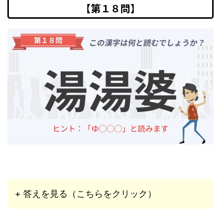
【第１８問】
+ 答えを見る（こちらをクリック）