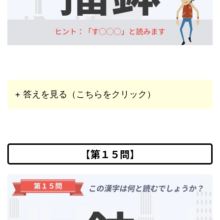
+ 答えを見る（こちらをクリック）
【第１５問】