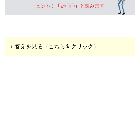
+ 答えを見る（こちらをクリック）