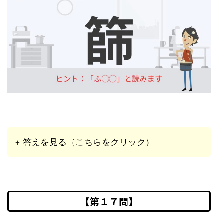
+ 答えを見る（こちらをクリック）
【第１７問】