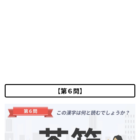
【第６問】