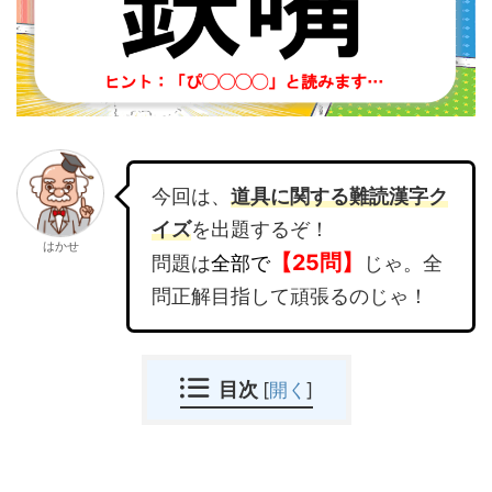
今回は、
道具に関する難読漢字ク
イズ
を出題するぞ！
はかせ
【25問】
問題は
全部で
じゃ。全
問正解目指して頑張るのじゃ！
目次
[
開く
]