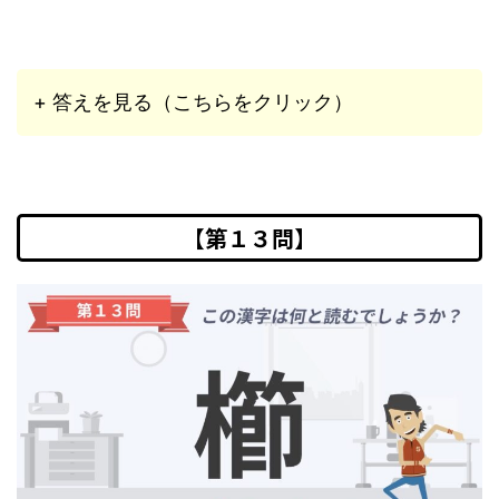
+ 答えを見る（こちらをクリック）
【第１３問】