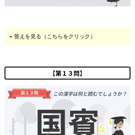
+ 答えを見る（こちらをクリック）
【第１３問】