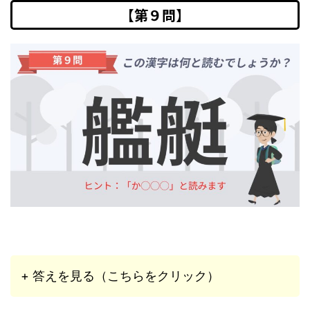
【第９問】
+ 答えを見る（こちらをクリック）