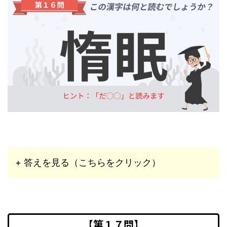
+ 答えを見る（こちらをクリック）
【第１７問】