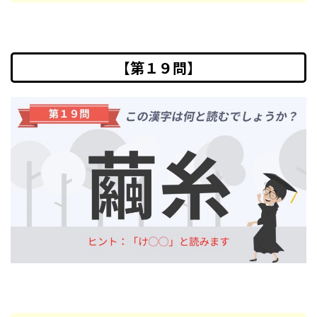
【第１９問】