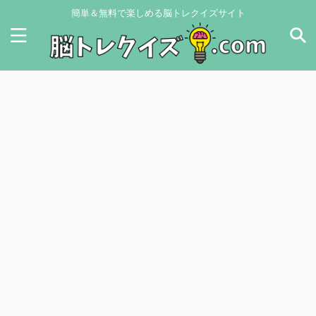
簡単＆無料で楽しめる脳トレクイズサイト