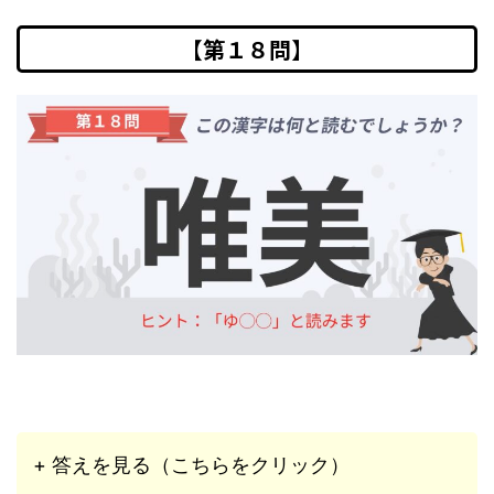
【第１８問】
+ 答えを見る（こちらをクリック）