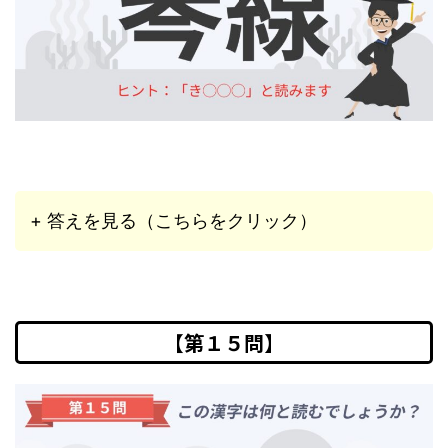
+ 答えを見る（こちらをクリック）
【第１５問】