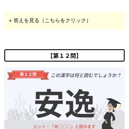
+ 答えを見る（こちらをクリック）
【第１２問】