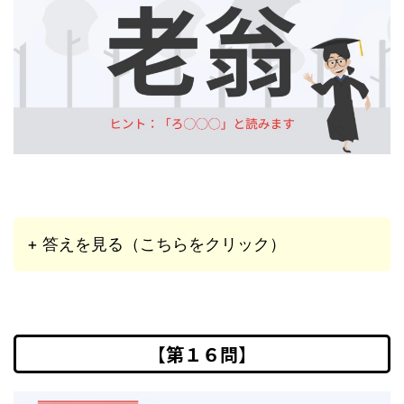
+ 答えを見る（こちらをクリック）
【第１６問】