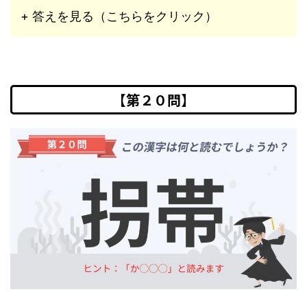
+ 答えを見る（こちらをクリック）
【第２０問】