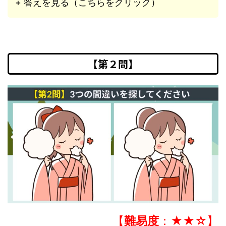
+ 答えを見る（こちらをクリック）
【第２問】
【
難易度
：★★☆】