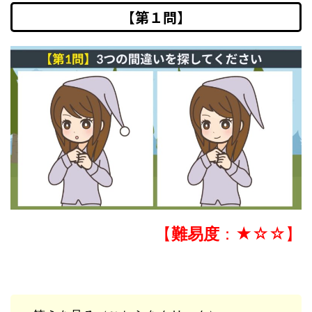
【第１問】
【
難易度
：★☆☆】