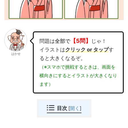
【5問】
問題は
全部で
じゃ！
イラストは
クリック or タップ
す
はかせ
ると大きくなるぞ。
（※スマホで挑戦するときは、画面を
横向きにするとイラストが大きくなり
ます）
目次
[
開く
]