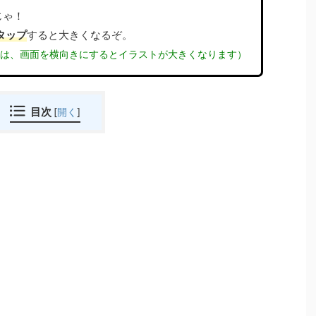
じゃ！
 タップ
すると大きくなるぞ。
きは、画面を横向きにするとイラストが大きくなります）
目次
[
開く
]