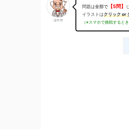
【5問】
問題は
全部で
イラストは
クリック or
はかせ
（※スマホで挑戦すると