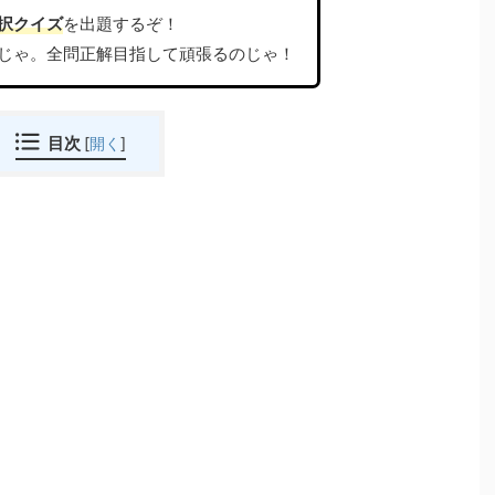
択クイズ
を出題するぞ！
じゃ。全問正解目指して頑張るのじゃ！
目次
[
開く
]