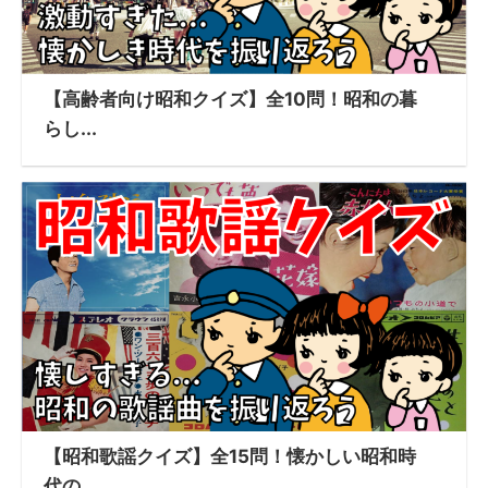
【高齢者向け昭和クイズ】全10問！昭和の暮
らし...
【昭和歌謡クイズ】全15問！懐かしい昭和時
代の...