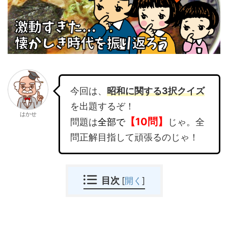
今回は、
昭和に関する3択クイズ
を出題するぞ！
はかせ
【10問】
問題は
全部で
じゃ。全
問正解目指して頑張るのじゃ！
目次
[
開く
]