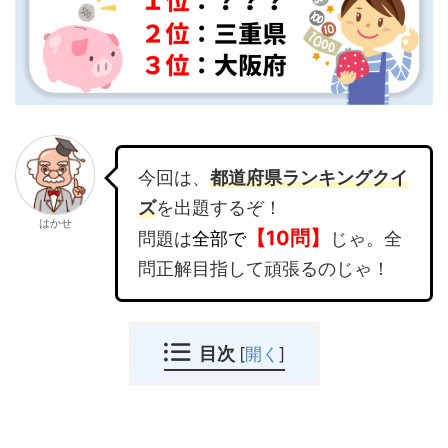
今回は、
都道府県ランキングクイ
ズ
を出題するぞ！
はかせ
【10問】
問題は
全部で
じゃ。全
問正解目指して頑張るのじゃ！
目次
[
開く
]