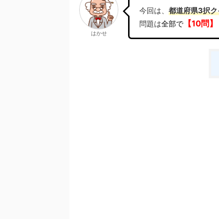
今回は、
都道府県3択ク
【10問】
問題は
全部で
はかせ