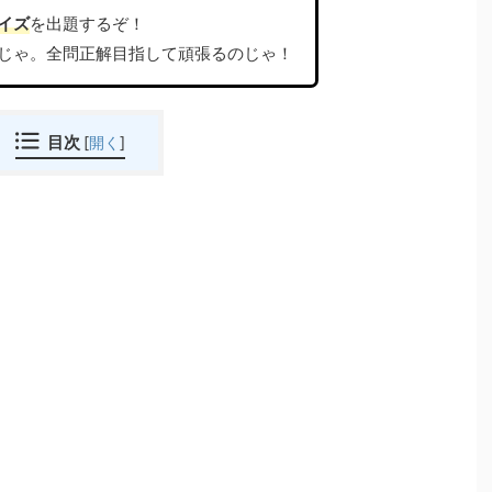
イズ
を出題するぞ！
じゃ。全問正解目指して頑張るのじゃ！
目次
[
開く
]