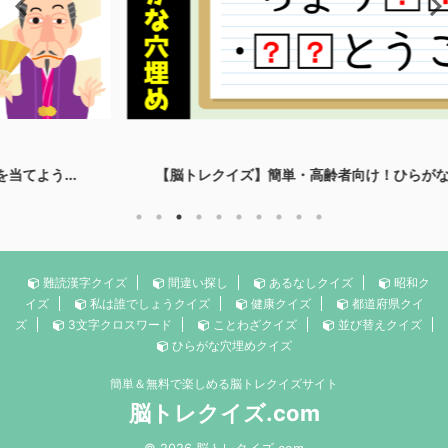
【脳トレクイズ】簡単・高齢者向け！ひらがな共通穴埋め問...
難読漢字クイズ
間違い探し
あるなしクイズ
昭和ク
イズ
私は誰でしょうクイズ
健康クイズ
都道府県クイ
ズ
3文字クロスワード
ことわざクイズ
並び替えクイズ
ひらがな穴埋めクイズ
簡単＆無料で楽しめる脳トレクイズサイト
脳トレクイズ.com