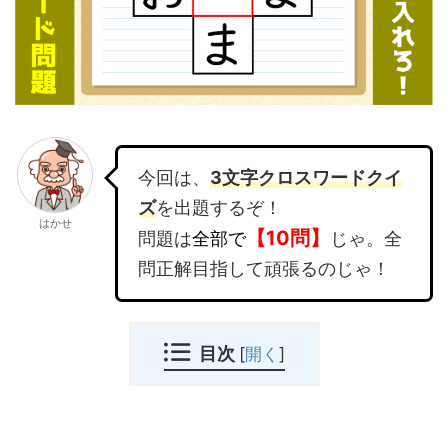
今回は、
3文字クロスワードクイ
ズ
を出題するぞ！
はかせ
【10問】
問題は
全部で
じゃ。全
問正解目指して頑張るのじゃ！
目次
[
開く
]